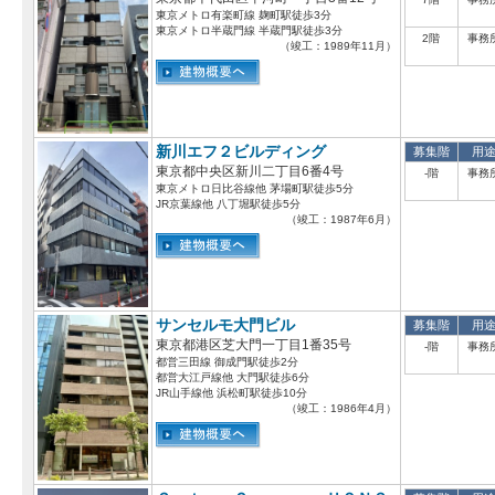
東京メトロ有楽町線 麹町駅徒歩3分
東京メトロ半蔵門線 半蔵門駅徒歩3分
2階
事務
（竣工：1989年11月）
新川エフ２ビルディング
募集階
用
東京都中央区新川二丁目6番4号
-階
事務
東京メトロ日比谷線他 茅場町駅徒歩5分
JR京葉線他 八丁堀駅徒歩5分
（竣工：1987年6月）
サンセルモ大門ビル
募集階
用
東京都港区芝大門一丁目1番35号
-階
事務
都営三田線 御成門駅徒歩2分
都営大江戸線他 大門駅徒歩6分
JR山手線他 浜松町駅徒歩10分
（竣工：1986年4月）