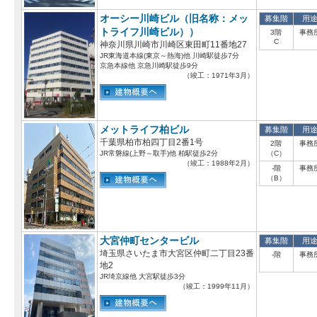
オーシー川崎ビル（旧名称：メッ
募集階
用
トライフ川崎ビル））
3階
事務
C
神奈川県川崎市川崎区東田町11番地27
JR東海道本線(東京～熱海)他 川崎駅徒歩7分
京急本線他 京急川崎駅徒歩9分
（竣工：1971年3月）
メットライフ柏ビル
募集階
用
千葉県柏市柏四丁目2番1号
2階
事務
JR常磐線(上野～取手)他 柏駅徒歩2分
（C）
（竣工：1988年2月）
-階
事務
（B）
大宮仲町センタービル
募集階
用
埼玉県さいたま市大宮区仲町二丁目23番
-階
事務
地2
JR埼京線他 大宮駅徒歩3分
（竣工：1999年11月）