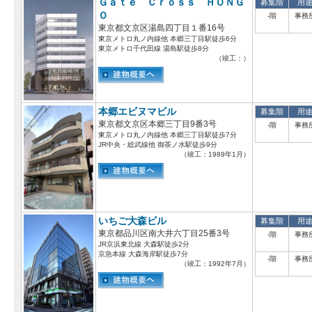
Ｇａｔｅ Ｃｒｏｓｓ ＨＯＮＧ
募集階
用
Ｏ
-階
事務
東京都文京区湯島四丁目１番16号
東京メトロ丸ノ内線他 本郷三丁目駅徒歩6分
東京メトロ千代田線 湯島駅徒歩8分
（竣工：）
本郷エビヌマビル
募集階
用
東京都文京区本郷三丁目9番3号
-階
事務
東京メトロ丸ノ内線他 本郷三丁目駅徒歩7分
JR中央・総武線他 御茶ノ水駅徒歩9分
（竣工：1989年1月）
いちご大森ビル
募集階
用
東京都品川区南大井六丁目25番3号
-階
事務
JR京浜東北線 大森駅徒歩2分
京急本線 大森海岸駅徒歩7分
-階
事務
（竣工：1992年7月）