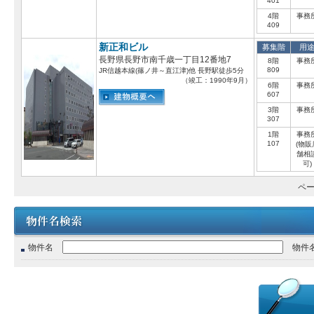
401
4階
事務
409
新正和ビル
募集階
用
長野県長野市南千歳一丁目12番地7
8階
事務
809
JR信越本線(篠ノ井～直江津)他 長野駅徒歩5分
（竣工：1990年9月）
6階
事務
607
3階
事務
307
1階
事務
107
(物販
舗相
可)
ペー
物件名
物件