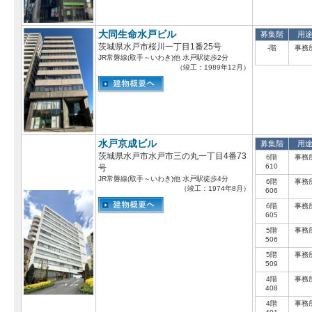
大同生命水戸ビル
募集階
用
茨城県水戸市桜川一丁目1番25号
-階
事務
JR常磐線(取手～いわき)他 水戸駅徒歩2分
（竣工：1989年12月）
水戸京成ビル
募集階
用
茨城県水戸市水戸市三の丸一丁目4番73
6階
事務
610
号
JR常磐線(取手～いわき)他 水戸駅徒歩4分
6階
事務
（竣工：1974年8月）
606
6階
事務
605
5階
事務
506
5階
事務
509
4階
事務
408
4階
事務