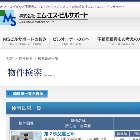
オフィスビルなど不動産のプロパティマネジメントは株式会社エム・エス・ビルサポート
TOP
＞
物件検索
＞ 検索結果一覧
建物名称
物件画像
所在地・最寄駅
第２秩父屋ビル
募集階
用
東京都千代田区平河町一丁目3番12号
7階
事務