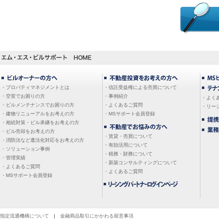
・プロパティマネジメントとは
・信託受益権による売買について
・空室でお困りの方
・事例紹介
・よく
・ビルメンテナンスでお困りの方
・よくあるご質問
・リー
・建物リニューアルをお考えの方
・MSサポート会員登録
・相続対策・ビル承継をお考えの方
・ビル売却をお考えの方
・賃貸・売買について
・消防法など遵法化対応をお考えの方
・有効活用について
・ソリューション事例
・税務・財務について
・管理実績
・新築コンサルティングについて
・よくあるご質問
・よくあるご質問
・MSサポート会員登録
指定流通機構について
|
金融商品取引にかかわる留意事項