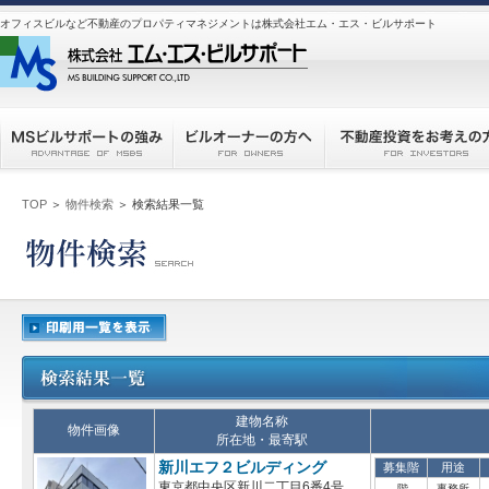
オフィスビルなど不動産のプロパティマネジメントは株式会社エム・エス・ビルサポート
TOP
＞
物件検索
＞ 検索結果一覧
建物名称
物件画像
所在地・最寄駅
新川エフ２ビルディング
募集階
用途
東京都中央区新川二丁目6番4号
-階
事務所