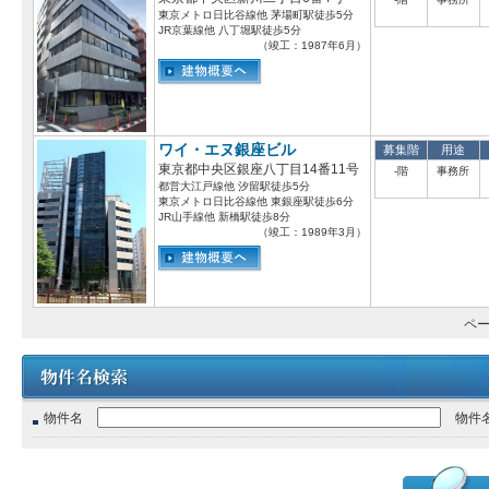
東京メトロ日比谷線他 茅場町駅徒歩5分
JR京葉線他 八丁堀駅徒歩5分
（竣工：1987年6月）
ワイ・エヌ銀座ビル
募集階
用途
東京都中央区銀座八丁目14番11号
-階
事務所
都営大江戸線他 汐留駅徒歩5分
東京メトロ日比谷線他 東銀座駅徒歩6分
JR山手線他 新橋駅徒歩8分
（竣工：1989年3月）
ペー
物件名
物件