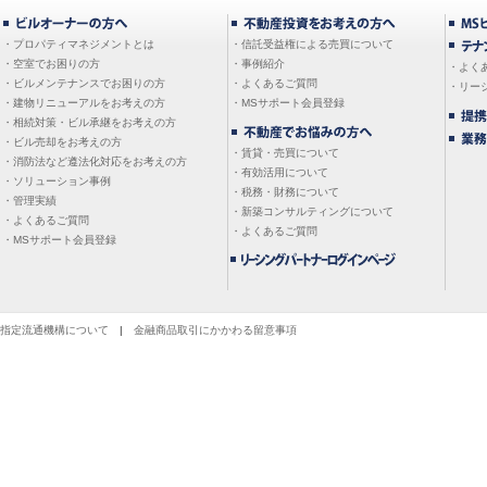
・プロパティマネジメントとは
・信託受益権による売買について
・空室でお困りの方
・事例紹介
・よく
・ビルメンテナンスでお困りの方
・よくあるご質問
・リー
・建物リニューアルをお考えの方
・MSサポート会員登録
・相続対策・ビル承継をお考えの方
・ビル売却をお考えの方
・賃貸・売買について
・消防法など遵法化対応をお考えの方
・有効活用について
・ソリューション事例
・税務・財務について
・管理実績
・新築コンサルティングについて
・よくあるご質問
・よくあるご質問
・MSサポート会員登録
指定流通機構について
|
金融商品取引にかかわる留意事項