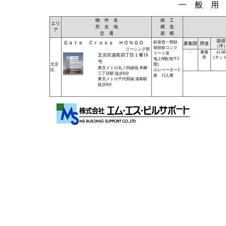
一 般 用
物 件 名
竣 工
エリ
所 在 地
構 造
ア
交 通
規 模
面積
Ｇａｔｅ Ｃｒｏｓｓ ＨＯＮＧＯ
鉄骨造一部鉄
募集階
用途
（坪
骨鉄筋コンク
リーシング部
-
事務
41.68
リート造
文京区湯島四丁目１番16
所
(ネット
地上9階(地下2
号
文京
階)
東京メトロ丸ノ内線他 本郷
区
エレベーター2
三丁目駅 徒歩6分
基 13人乗
東京メトロ千代田線 湯島駅
徒歩8分